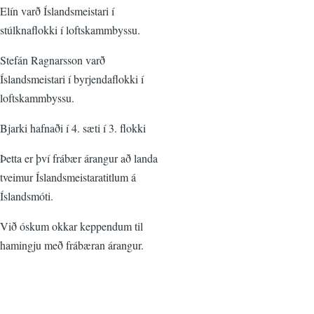
Elín varð Íslandsmeistari í
stúlknaflokki í loftskammbyssu.
Stefán Ragnarsson varð
Íslandsmeistari í byrjendaflokki í
loftskammbyssu.
Bjarki hafnaði í 4. sæti í 3. flokki
Þetta er því frábær árangur að landa
tveimur Íslandsmeistaratitlum á
Íslandsmóti.
Við óskum okkar keppendum til
hamingju með frábæran árangur.