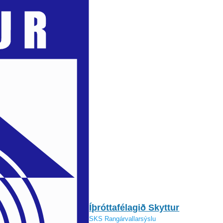
Íþróttafélagið Skyttur
SKS Rangárvallarsýslu