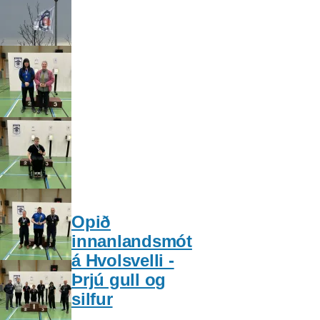
Opið
innanlandsmót
á Hvolsvelli -
Þrjú gull og
silfur