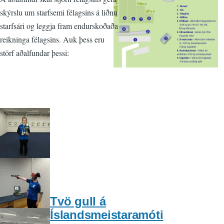
skýrslu um starfsemi félagsins á liðnu
starfsári og leggja fram endurskoðaða
reikninga félagsins. Auk þess eru
störf aðalfundar þessi:
Tvö gull á
Íslandsmeistaramóti