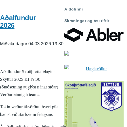
Á döfinni
Aðalfundur
Skráningar og áskriftir
2026
Miðvikudagur 04.03.2026 19:30
Aðalfundur Skotíþróttafélagins
Skyttur 2025 Kl 19:30
(Staðsetning auglýst nánar síðar)
Verður einnig á teams.
Tekin verður ákvörðun hvort píla
bætist við starfssemi félagsins
Á aðalfundi skal stjórn félagsins gefa